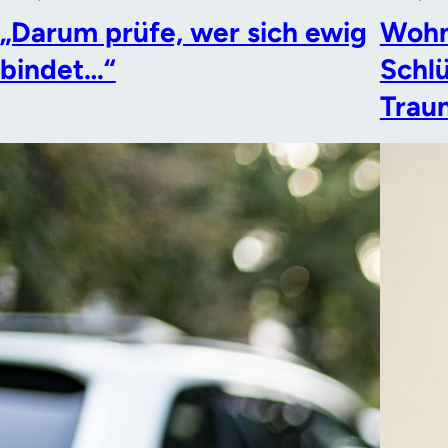
„Darum prüfe, wer sich ewig
Wohn
bindet…“
Schlü
Trau