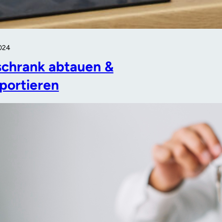
2024
schrank abtauen &
portieren