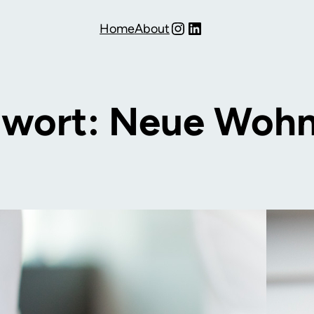
Instagram
LinkedIn
Home
About
gwort:
Neue Woh